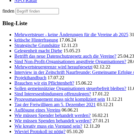
NPO-Radar
finden
Blog-Liste
Mehrwertsteuer - keine Änderungen für die Vereine ab 2025
31
kritische Hinterfragung
17.06.24
Strategische Grundsätze
12.11.23
Gelegenheit macht Diebe
15.05.23
Betrifft das neue Datenschutzgesetz auch die Vereine?
25.04.2
Sind Non-Profit-Organisationen angstfreie Organisationen?
28.
Mehrwertsteuergrenze wird heraufgesetzt
02.12.22
Interview in der Zeitschrift Naurfreunde: Gemeinsame Erfolge 
Projekthandbuch
17.07.22
Brauchen wir ein Pflichtenheft?
15.06.22
Sollen gemeinnützige Organisationen steuerbefreit bleiben?
11.
Sind Interessenbindungen offenzulegen?
17.01.22
Prozessmanagement muss nicht kompliziert sein
11.12.21
Tag der Freiwilligen am 5. Dezember 2021
03.12.21
Auflösung eines Vereins
06.06.21
Wie müssen Spender behandelt werden?
16.02.21
Wie müssen Spenden behandelt werden?
27.01.21
Wie kreativ muss ein Vorstand sein?
12.11.20
Wieviel Protokoll ist nötig?
05.10.20