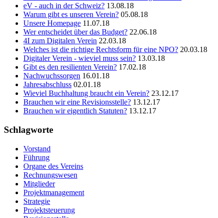
eV - auch in der Schweiz?
13.08.18
Warum gibt es unseren Verein?
05.08.18
Unsere Homepage
11.07.18
Wer entscheidet über das Budget?
22.06.18
4I zum Digitalen Verein
22.03.18
Welches ist die richtige Rechtsform für eine NPO?
20.03.18
Digitaler Verein - wieviel muss sein?
13.03.18
Gibt es den resilienten Verein?
17.02.18
Nachwuchssorgen
16.01.18
Jahresabschluss
02.01.18
Wieviel Buchhaltung braucht ein Verein?
23.12.17
Brauchen wir eine Revisionsstelle?
13.12.17
Brauchen wir eigentlich Statuten?
13.12.17
Schlagworte
Vorstand
Führung
Organe des Vereins
Rechnungswesen
Mitglieder
Projektmanagement
Strategie
Projektsteuerung