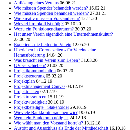
Auflösung eines Vereins
06.06.21
Wie müssen Spender behandelt werden?
16.02.21
Wie müssen Spenden behandelt werden?
27.01.21
Wie kreativ muss ein Vorstand sein?
12.11.20
Wieviel Protokoll ist nötig?
05.10.20
Wozu ein Funktionendiagramm?
30.07.20
Hat unser Verein eigentlich eine Unternehmenskultur?
23.06.20
Experten - die Perlen im Verein
12.05.20
Überleben in Coronazeiten - für Vereine eine
Herausforderung
14.04.20
Was braucht ein Verein zum Leben?
31.03.20
GV verschieben?
21.03.20
Projektkommunikation
06.03.20
Projektsteuerung
05.03.20
Projektplan
04.12.19
Projektmanagement-Canvas
03.12.19
Projektrisiken
02.12.19
Projektressourcen
15.11.19
Projektwürdigkeit
30.10.19
Projektbeteiligte - Stakeholder
29.10.19
Wieviele Bankkonti brauchen wir?
19.05.19
Wenn ein Bankkonto nötig ist
24.12.18
Wie wählt man den Vorstand korrekt?
13.12.18
Austritt und Ausschluss als Ende der Mitgliedschaft
16.10.18